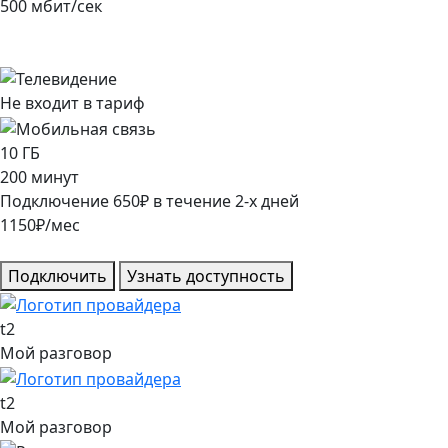
500
мбит/сек
Не входит в тариф
10
ГБ
200
минут
Подключение
650
₽
в течение
2
-х дней
1150
₽/мес
Подключить
Узнать доступность
t2
Мой разговор
t2
Мой разговор