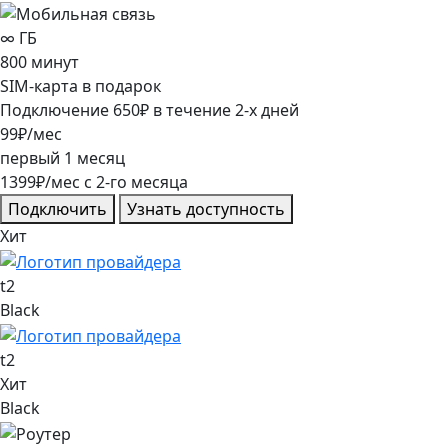
∞
ГБ
800
минут
SIM-карта в подарок
Подключение
650
₽
в течение
2
-х дней
99
₽/мес
первый
1
месяц
1399
₽/мес
c
2
-го месяца
Подключить
Узнать доступность
Хит
t2
Black
t2
Хит
Black