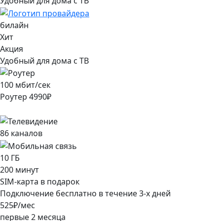
Удобный для дома с ТВ
билайн
Хит
Акция
Удобный для дома с ТВ
100
мбит/сек
Роутер
4990
₽
86
каналов
10
ГБ
200
минут
SIM-карта в подарок
Подключение
бесплатно
в течение
3
-х дней
525
₽/мес
первые
2
месяца