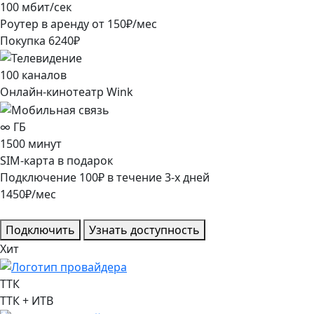
100
мбит/сек
Роутер в аренду от
150
₽/мес
Покупка
6240
₽
100
каналов
Онлайн-кинотеатр Wink
∞
ГБ
1500
минут
SIM-карта в подарок
Подключение
100
₽
в течение
3
-х дней
1450
₽/мес
Подключить
Узнать доступность
Хит
ТТК
ТТК + ИТВ