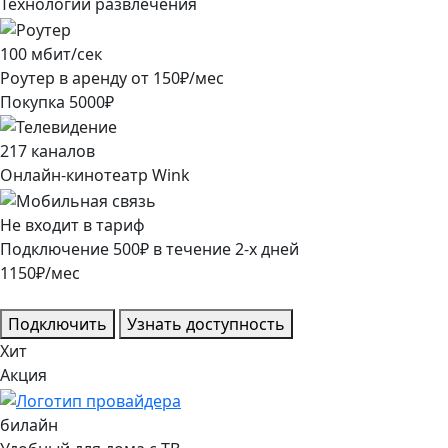
Технологии развлечения
100
мбит/сек
Роутер в аренду от
150
₽/мес
Покупка
5000
₽
217
каналов
Онлайн-кинотеатр Wink
Не входит в тариф
Подключение
500
₽
в течение
2
-х дней
1150
₽/мес
Подключить
Узнать доступность
Хит
Акция
билайн