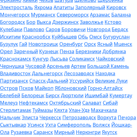
Фрязино
Химки
Чехов
Шатура
Щелково
Щербинка
Электросталь
Яхрома
Апатиты
Заполярный
Кировск
Мончегорск
Мурманск
Североморск
Арзамас
Балахна
Богородск
Бор
Выкса
Дзержинск
Заволжье
Кстово
Кулебаки
Павлово
Саров
Боровичи
Новгород
Бердск
Искитим
Краснообск
Куйбышев
Обь
Омск
Бугуруслан
Бузулук
Гай
Новотроицк
Оренбург
Орск
Ясный
Мценск
Орел
Заречный
Кузнецк
Пенза
Березники
Добрянка
Краснокамск
Кунгур
Лысьва
Соликамск
Чайковский
Чернушка
Чусовой
Арсеньев
Артем
Большой Камень
Владивосток
Дальнегорск
Лесозаводск
Находка
Партизанск
Спасск-Дальний
Уссурийск
Великие Луки
Остров
Псков
Майкоп
Яблоновский
Горно-Алтайск
Белебей
Белорецк
Бирск
Дюртюли
Ишимбай
Кумертау
Мелеуз
Нефтекамск
Октябрьский
Салават
Сибай
Стерлитамак
Туймазы
Кяхта
Улан-Удэ
Махачкала
Нальчик
Элиста
Черкесск
Петрозаводск
Воркута
Печора
Сыктывкар
Усинск
Ухта
Симферополь
Волжск
Йошкар-
Ола
Рузаевка
Саранск
Мирный
Нерюнгри
Якутск