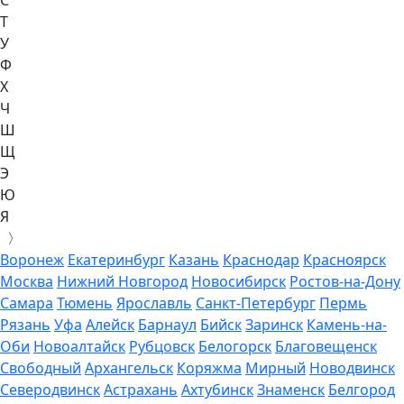
С
Т
У
Ф
Х
Ч
Ш
Щ
Э
Ю
Я
〉
Воронеж
Екатеринбург
Казань
Краснодар
Красноярск
Москва
Нижний Новгород
Новосибирск
Ростов-на-Дону
Самара
Тюмень
Ярославль
Санкт-Петербург
Пермь
Рязань
Уфа
Алейск
Барнаул
Бийск
Заринск
Камень-на-
Оби
Новоалтайск
Рубцовск
Белогорск
Благовещенск
Свободный
Архангельск
Коряжма
Мирный
Новодвинск
Северодвинск
Астрахань
Ахтубинск
Знаменск
Белгород