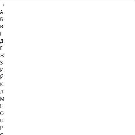
〈
А
Б
В
Г
Д
Е
Ж
З
И
Й
К
Л
М
Н
О
П
Р