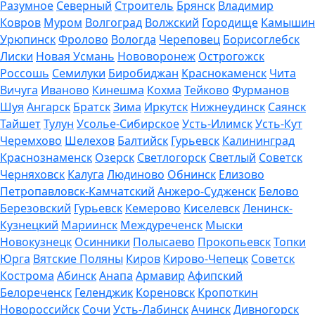
Разумное
Северный
Строитель
Брянск
Владимир
Ковров
Муром
Волгоград
Волжский
Городище
Камышин
Урюпинск
Фролово
Вологда
Череповец
Борисоглебск
Лиски
Новая Усмань
Нововоронеж
Острогожск
Россошь
Семилуки
Биробиджан
Краснокаменск
Чита
Вичуга
Иваново
Кинешма
Кохма
Тейково
Фурманов
Шуя
Ангарск
Братск
Зима
Иркутск
Нижнеудинск
Саянск
Тайшет
Тулун
Усолье-Сибирское
Усть-Илимск
Усть-Кут
Черемхово
Шелехов
Балтийск
Гурьевск
Калининград
Краснознаменск
Озерск
Светлогорск
Светлый
Советск
Черняховск
Калуга
Людиново
Обнинск
Елизово
Петропавловск-Камчатский
Анжеро-Судженск
Белово
Березовский
Гурьевск
Кемерово
Киселевск
Ленинск-
Кузнецкий
Мариинск
Междуреченск
Мыски
Новокузнецк
Осинники
Полысаево
Прокопьевск
Топки
Юрга
Вятские Поляны
Киров
Кирово-Чепецк
Советск
Кострома
Абинск
Анапа
Армавир
Афипский
Белореченск
Геленджик
Кореновск
Кропоткин
Новороссийск
Сочи
Усть-Лабинск
Ачинск
Дивногорск