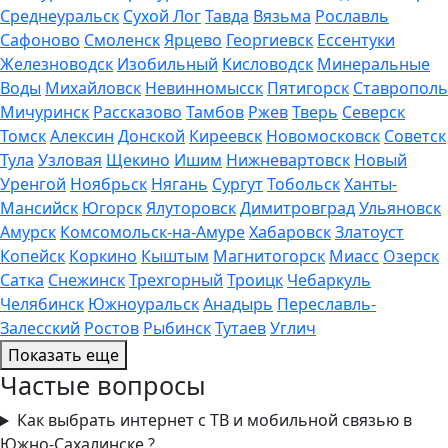
Среднеуральск
Сухой Лог
Тавда
Вязьма
Рославль
Сафоново
Смоленск
Ярцево
Георгиевск
Ессентуки
Железноводск
Изобильный
Кисловодск
Минеральные
Воды
Михайловск
Невинномысск
Пятигорск
Ставрополь
Мичуринск
Рассказово
Тамбов
Ржев
Тверь
Северск
Томск
Алексин
Донской
Киреевск
Новомосковск
Советск
Тула
Узловая
Щекино
Ишим
Нижневартовск
Новый
Уренгой
Ноябрьск
Нягань
Сургут
Тобольск
Ханты-
Мансийск
Югорск
Ялуторовск
Димитровград
Ульяновск
Амурск
Комсомольск-на-Амуре
Хабаровск
Златоуст
Копейск
Коркино
Кыштым
Магнитогорск
Миасс
Озерск
Сатка
Снежинск
Трехгорный
Троицк
Чебаркуль
Челябинск
Южноуральск
Анадырь
Переславль-
Залесский
Ростов
Рыбинск
Тутаев
Углич
Показать еще
Частые вопросы
Как выбрать интернет с ТВ и мобильной связью в
Южно-Сахалинске ?