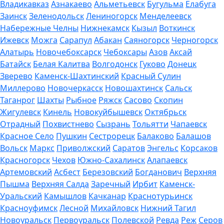
Владикавказ
Азнакаево
Альметьевск
Бугульма
Елабуга
Заинск
Зеленодольск
Лениногорск
Менделеевск
Набережные Челны
Нижнекамск
Кызыл
Воткинск
Ижевск
Можга
Сарапул
Абакан
Саяногорск
Черногорск
Алатырь
Новочебоксарск
Чебоксары
Азов
Аксай
Батайск
Белая Калитва
Волгодонск
Гуково
Донецк
Зверево
Каменск-Шахтинский
Красный Сулин
Миллерово
Новочеркасск
Новошахтинск
Сальск
Таганрог
Шахты
Рыбное
Ряжск
Сасово
Скопин
Жигулевск
Кинель
Новокуйбышевск
Октябрьск
Отрадный
Похвистнево
Сызрань
Тольятти
Чапаевск
Красное Село
Пушкин
Сестрорецк
Балаково
Балашов
Вольск
Маркс
Приволжский
Саратов
Энгельс
Корсаков
Красногорск
Чехов
Южно-Сахалинск
Алапаевск
Артемовский
Асбест
Березовский
Богданович
Верхняя
Пышма
Верхняя Салда
Заречный
Ирбит
Каменск-
Уральский
Камышлов
Качканар
Краснотурьинск
Красноуфимск
Лесной
Михайловск
Нижний Тагил
Новоуральск
Первоуральск
Полевской
Ревда
Реж
Серов