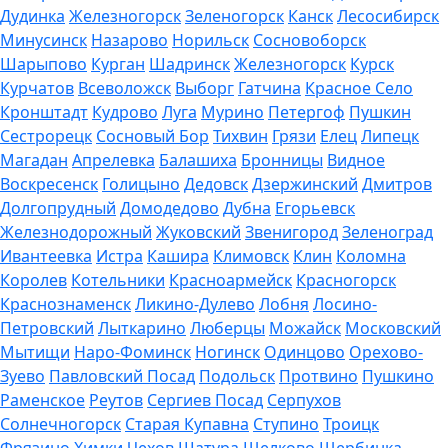
Дудинка
Железногорск
Зеленогорск
Канск
Лесосибирск
Минусинск
Назарово
Норильск
Сосновоборск
Шарыпово
Курган
Шадринск
Железногорск
Курск
Курчатов
Всеволожск
Выборг
Гатчина
Красное Село
Кронштадт
Кудрово
Луга
Мурино
Петергоф
Пушкин
Сестрорецк
Сосновый Бор
Тихвин
Грязи
Елец
Липецк
Магадан
Апрелевка
Балашиха
Бронницы
Видное
Воскресенск
Голицыно
Дедовск
Дзержинский
Дмитров
Долгопрудный
Домодедово
Дубна
Егорьевск
Железнодорожный
Жуковский
Звенигород
Зеленоград
Ивантеевка
Истра
Кашира
Климовск
Клин
Коломна
Королев
Котельники
Красноармейск
Красногорск
Краснознаменск
Ликино-Дулево
Лобня
Лосино-
Петровский
Лыткарино
Люберцы
Можайск
Московский
Мытищи
Наро-Фоминск
Ногинск
Одинцово
Орехово-
Зуево
Павловский Посад
Подольск
Протвино
Пушкино
Раменское
Реутов
Сергиев Посад
Серпухов
Солнечногорск
Старая Купавна
Ступино
Троицк