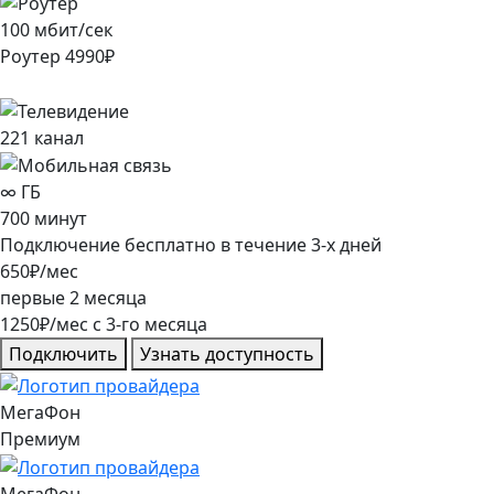
100
мбит/сек
Роутер
4990
₽
221
канал
∞
ГБ
700
минут
Подключение
бесплатно
в течение
3
-х дней
650
₽/мес
первые
2
месяца
1250
₽/мес
c
3
-го месяца
Подключить
Узнать доступность
МегаФон
Премиум
МегаФон