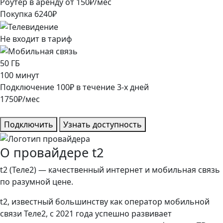
Роутер в аренду от
150
₽/мес
Покупка
6240
₽
Не входит в тариф
50
ГБ
100
минут
Подключение
100
₽
в течение
3
-х дней
1750
₽/мес
Подключить
Узнать доступность
О провайдере t2
t2 (Теле2) — качественный интернет и мобильная связь
по разумной цене.
t2, известный большинству как оператор мобильной
связи Теле2, с 2021 года успешно развивает