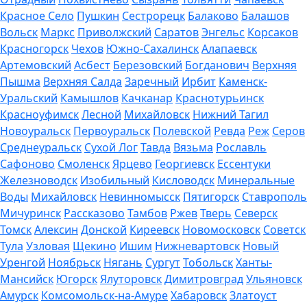
Красное Село
Пушкин
Сестрорецк
Балаково
Балашов
Вольск
Маркс
Приволжский
Саратов
Энгельс
Корсаков
Красногорск
Чехов
Южно-Сахалинск
Алапаевск
Артемовский
Асбест
Березовский
Богданович
Верхняя
Пышма
Верхняя Салда
Заречный
Ирбит
Каменск-
Уральский
Камышлов
Качканар
Краснотурьинск
Красноуфимск
Лесной
Михайловск
Нижний Тагил
Новоуральск
Первоуральск
Полевской
Ревда
Реж
Серов
Среднеуральск
Сухой Лог
Тавда
Вязьма
Рославль
Сафоново
Смоленск
Ярцево
Георгиевск
Ессентуки
Железноводск
Изобильный
Кисловодск
Минеральные
Воды
Михайловск
Невинномысск
Пятигорск
Ставрополь
Мичуринск
Рассказово
Тамбов
Ржев
Тверь
Северск
Томск
Алексин
Донской
Киреевск
Новомосковск
Советск
Тула
Узловая
Щекино
Ишим
Нижневартовск
Новый
Уренгой
Ноябрьск
Нягань
Сургут
Тобольск
Ханты-
Мансийск
Югорск
Ялуторовск
Димитровград
Ульяновск
Амурск
Комсомольск-на-Амуре
Хабаровск
Златоуст