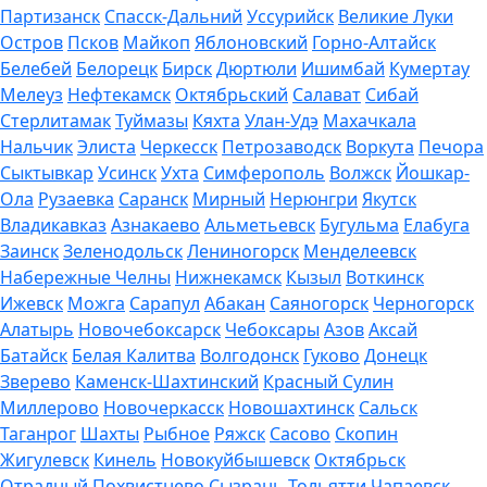
Партизанск
Спасск-Дальний
Уссурийск
Великие Луки
Остров
Псков
Майкоп
Яблоновский
Горно-Алтайск
Белебей
Белорецк
Бирск
Дюртюли
Ишимбай
Кумертау
Мелеуз
Нефтекамск
Октябрьский
Салават
Сибай
Стерлитамак
Туймазы
Кяхта
Улан-Удэ
Махачкала
Нальчик
Элиста
Черкесск
Петрозаводск
Воркута
Печора
Сыктывкар
Усинск
Ухта
Симферополь
Волжск
Йошкар-
Ола
Рузаевка
Саранск
Мирный
Нерюнгри
Якутск
Владикавказ
Азнакаево
Альметьевск
Бугульма
Елабуга
Заинск
Зеленодольск
Лениногорск
Менделеевск
Набережные Челны
Нижнекамск
Кызыл
Воткинск
Ижевск
Можга
Сарапул
Абакан
Саяногорск
Черногорск
Алатырь
Новочебоксарск
Чебоксары
Азов
Аксай
Батайск
Белая Калитва
Волгодонск
Гуково
Донецк
Зверево
Каменск-Шахтинский
Красный Сулин
Миллерово
Новочеркасск
Новошахтинск
Сальск
Таганрог
Шахты
Рыбное
Ряжск
Сасово
Скопин
Жигулевск
Кинель
Новокуйбышевск
Октябрьск
Отрадный
Похвистнево
Сызрань
Тольятти
Чапаевск