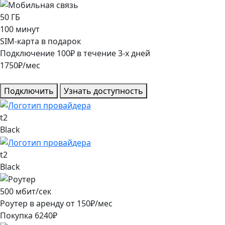
50
ГБ
100
минут
SIM-карта в подарок
Подключение
100
₽
в течение
3
-х дней
1750
₽/мес
Подключить
Узнать доступность
t2
Black
t2
Black
500
мбит/сек
Роутер в аренду от
150
₽/мес
Покупка
6240
₽