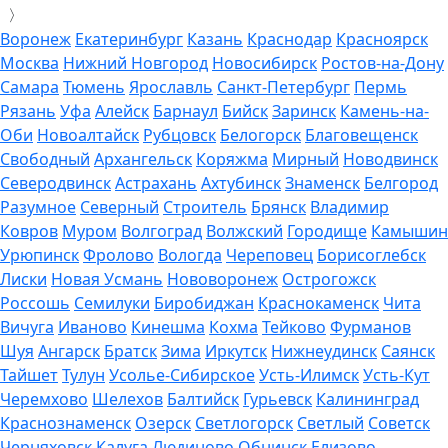
〉
Воронеж
Екатеринбург
Казань
Краснодар
Красноярск
Москва
Нижний Новгород
Новосибирск
Ростов-на-Дону
Самара
Тюмень
Ярославль
Санкт-Петербург
Пермь
Рязань
Уфа
Алейск
Барнаул
Бийск
Заринск
Камень-на-
Оби
Новоалтайск
Рубцовск
Белогорск
Благовещенск
Свободный
Архангельск
Коряжма
Мирный
Новодвинск
Северодвинск
Астрахань
Ахтубинск
Знаменск
Белгород
Разумное
Северный
Строитель
Брянск
Владимир
Ковров
Муром
Волгоград
Волжский
Городище
Камышин
Урюпинск
Фролово
Вологда
Череповец
Борисоглебск
Лиски
Новая Усмань
Нововоронеж
Острогожск
Россошь
Семилуки
Биробиджан
Краснокаменск
Чита
Вичуга
Иваново
Кинешма
Кохма
Тейково
Фурманов
Шуя
Ангарск
Братск
Зима
Иркутск
Нижнеудинск
Саянск
Тайшет
Тулун
Усолье-Сибирское
Усть-Илимск
Усть-Кут
Черемхово
Шелехов
Балтийск
Гурьевск
Калининград
Краснознаменск
Озерск
Светлогорск
Светлый
Советск
Черняховск
Калуга
Людиново
Обнинск
Елизово