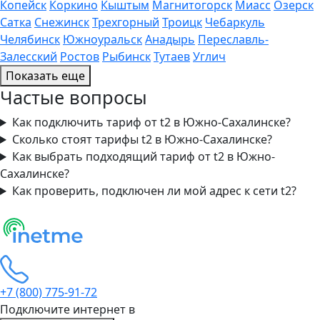
Копейск
Коркино
Кыштым
Магнитогорск
Миасс
Озерск
Сатка
Снежинск
Трехгорный
Троицк
Чебаркуль
Челябинск
Южноуральск
Анадырь
Переславль-
Залесский
Ростов
Рыбинск
Тутаев
Углич
Показать еще
Частые вопросы
Как подключить тариф от t2 в Южно-Сахалинске?
Сколько стоят тарифы t2 в Южно-Сахалинске?
Как выбрать подходящий тариф от t2 в Южно-
Сахалинске?
Как проверить, подключен ли мой адрес к сети t2?
+7 (800) 775-91-72
Подключите интернет в