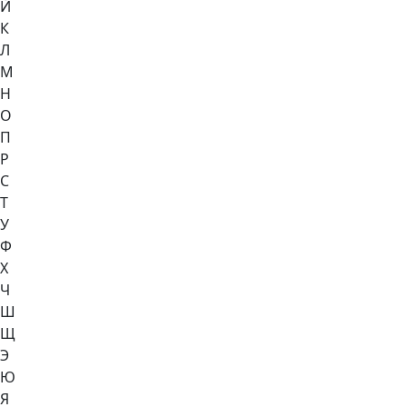
Й
К
Л
М
Н
О
П
Р
С
Т
У
Ф
Х
Ч
Ш
Щ
Э
Ю
Я