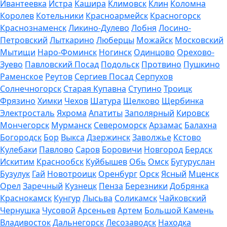
Ивантеевка
Истра
Кашира
Климовск
Клин
Коломна
Королев
Котельники
Красноармейск
Красногорск
Краснознаменск
Ликино-Дулево
Лобня
Лосино-
Петровский
Лыткарино
Люберцы
Можайск
Московский
Мытищи
Наро-Фоминск
Ногинск
Одинцово
Орехово-
Зуево
Павловский Посад
Подольск
Протвино
Пушкино
Раменское
Реутов
Сергиев Посад
Серпухов
Солнечногорск
Старая Купавна
Ступино
Троицк
Фрязино
Химки
Чехов
Шатура
Щелково
Щербинка
Электросталь
Яхрома
Апатиты
Заполярный
Кировск
Мончегорск
Мурманск
Североморск
Арзамас
Балахна
Богородск
Бор
Выкса
Дзержинск
Заволжье
Кстово
Кулебаки
Павлово
Саров
Боровичи
Новгород
Бердск
Искитим
Краснообск
Куйбышев
Обь
Омск
Бугуруслан
Бузулук
Гай
Новотроицк
Оренбург
Орск
Ясный
Мценск
Орел
Заречный
Кузнецк
Пенза
Березники
Добрянка
Краснокамск
Кунгур
Лысьва
Соликамск
Чайковский
Чернушка
Чусовой
Арсеньев
Артем
Большой Камень
Владивосток
Дальнегорск
Лесозаводск
Находка