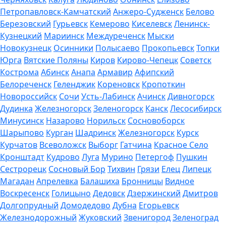
Петропавловск-Камчатский
Анжеро-Судженск
Белово
Березовский
Гурьевск
Кемерово
Киселевск
Ленинск-
Кузнецкий
Мариинск
Междуреченск
Мыски
Новокузнецк
Осинники
Полысаево
Прокопьевск
Топки
Юрга
Вятские Поляны
Киров
Кирово-Чепецк
Советск
Кострома
Абинск
Анапа
Армавир
Афипский
Белореченск
Геленджик
Кореновск
Кропоткин
Новороссийск
Сочи
Усть-Лабинск
Ачинск
Дивногорск
Дудинка
Железногорск
Зеленогорск
Канск
Лесосибирск
Минусинск
Назарово
Норильск
Сосновоборск
Шарыпово
Курган
Шадринск
Железногорск
Курск
Курчатов
Всеволожск
Выборг
Гатчина
Красное Село
Кронштадт
Кудрово
Луга
Мурино
Петергоф
Пушкин
Сестрорецк
Сосновый Бор
Тихвин
Грязи
Елец
Липецк
Магадан
Апрелевка
Балашиха
Бронницы
Видное
Воскресенск
Голицыно
Дедовск
Дзержинский
Дмитров
Долгопрудный
Домодедово
Дубна
Егорьевск
Железнодорожный
Жуковский
Звенигород
Зеленоград