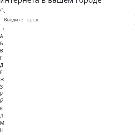
〈
А
Б
В
Г
Д
Е
Ж
З
И
Й
К
Л
М
Н