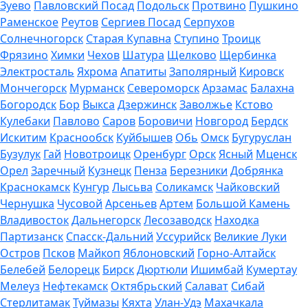
Зуево
Павловский Посад
Подольск
Протвино
Пушкино
Раменское
Реутов
Сергиев Посад
Серпухов
Солнечногорск
Старая Купавна
Ступино
Троицк
Фрязино
Химки
Чехов
Шатура
Щелково
Щербинка
Электросталь
Яхрома
Апатиты
Заполярный
Кировск
Мончегорск
Мурманск
Североморск
Арзамас
Балахна
Богородск
Бор
Выкса
Дзержинск
Заволжье
Кстово
Кулебаки
Павлово
Саров
Боровичи
Новгород
Бердск
Искитим
Краснообск
Куйбышев
Обь
Омск
Бугуруслан
Бузулук
Гай
Новотроицк
Оренбург
Орск
Ясный
Мценск
Орел
Заречный
Кузнецк
Пенза
Березники
Добрянка
Краснокамск
Кунгур
Лысьва
Соликамск
Чайковский
Чернушка
Чусовой
Арсеньев
Артем
Большой Камень
Владивосток
Дальнегорск
Лесозаводск
Находка
Партизанск
Спасск-Дальний
Уссурийск
Великие Луки
Остров
Псков
Майкоп
Яблоновский
Горно-Алтайск
Белебей
Белорецк
Бирск
Дюртюли
Ишимбай
Кумертау
Мелеуз
Нефтекамск
Октябрьский
Салават
Сибай
Стерлитамак
Туймазы
Кяхта
Улан-Удэ
Махачкала