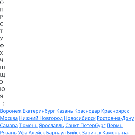
О
П
Р
С
Т
У
Ф
Х
Ч
Ш
Щ
Э
Ю
Я
〉
Воронеж
Екатеринбург
Казань
Краснодар
Красноярск
Москва
Нижний Новгород
Новосибирск
Ростов-на-Дону
Самара
Тюмень
Ярославль
Санкт-Петербург
Пермь
Рязань
Уфа
Алейск
Барнаул
Бийск
Заринск
Камень-на-