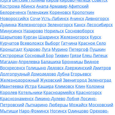
Кострома
Абинск
Анапа
Армавир
Афипский
Белореченск
Геленджик
Кореновск
Кропоткин
Новороссийск
Сочи
Усть-Лабинск
Ачинск
Дивногорск
Дудинка
Железногорск
Зеленогорск
Канск
Лесосибирск
Минусинск
Назарово
Норильск
Сосновоборск
Шарыпово
Курган
Шадринск
Железногорск
Курск
Курчатов
Всеволожск
Выборг
Гатчина
Красное Село
Кронштадт
Кудрово
Луга
Мурино
Петергоф
Пушкин
Сестрорецк
Сосновый Бор
Тихвин
Грязи
Елец
Липецк
Магадан
Апрелевка
Балашиха
Бронницы
Видное
Воскресенск
Голицыно
Дедовск
Дзержинский
Дмитров
Долгопрудный
Домодедово
Дубна
Егорьевск
Железнодорожный
Жуковский
Звенигород
Зеленоград
Ивантеевка
Истра
Кашира
Климовск
Клин
Коломна
Королев
Котельники
Красноармейск
Красногорск
Краснознаменск
Ликино-Дулево
Лобня
Лосино-
Петровский
Лыткарино
Люберцы
Можайск
Московский
Мытищи
Наро-Фоминск
Ногинск
Одинцово
Орехово-