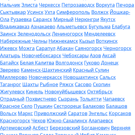
Нальчик
Элиста
Черкесск
Петрозаводск
Воркута
Печора
Сыктывкар
Усинск
Ухта
Симферополь
Волжск
Йошкар-
Ола
Рузаевка
Саранск
Мирный
Нерюнгри
Якутск
Владикавказ
Азнакаево
Альметьевск
Бугульма
Елабуга
Заинск
Зеленодольск
Лениногорск
Менделеевск
Набережные Челны
Нижнекамск
Кызыл
Воткинск
Ижевск
Можга
Сарапул
Абакан
Саяногорск
Черногорск
Алатырь
Новочебоксарск
Чебоксары
Азов
Аксай
Батайск
Белая Калитва
Волгодонск
Гуково
Донецк
Зверево
Каменск-Шахтинский
Красный Сулин
Миллерово
Новочеркасск
Новошахтинск
Сальск
Таганрог
Шахты
Рыбное
Ряжск
Сасово
Скопин
Жигулевск
Кинель
Новокуйбышевск
Октябрьск
Отрадный
Похвистнево
Сызрань
Тольятти
Чапаевск
Красное Село
Пушкин
Сестрорецк
Балаково
Балашов
Вольск
Маркс
Приволжский
Саратов
Энгельс
Корсаков
Красногорск
Чехов
Южно-Сахалинск
Алапаевск
Артемовский
Асбест
Березовский
Богданович
Верхняя
Пышма
Верхняя Салда
Заречный
Ирбит
Каменск-