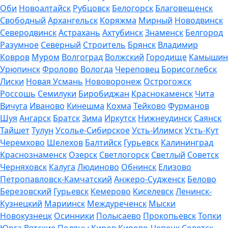
Оби
Новоалтайск
Рубцовск
Белогорск
Благовещенск
Свободный
Архангельск
Коряжма
Мирный
Новодвинск
Северодвинск
Астрахань
Ахтубинск
Знаменск
Белгород
Разумное
Северный
Строитель
Брянск
Владимир
Ковров
Муром
Волгоград
Волжский
Городище
Камышин
Урюпинск
Фролово
Вологда
Череповец
Борисоглебск
Лиски
Новая Усмань
Нововоронеж
Острогожск
Россошь
Семилуки
Биробиджан
Краснокаменск
Чита
Вичуга
Иваново
Кинешма
Кохма
Тейково
Фурманов
Шуя
Ангарск
Братск
Зима
Иркутск
Нижнеудинск
Саянск
Тайшет
Тулун
Усолье-Сибирское
Усть-Илимск
Усть-Кут
Черемхово
Шелехов
Балтийск
Гурьевск
Калининград
Краснознаменск
Озерск
Светлогорск
Светлый
Советск
Черняховск
Калуга
Людиново
Обнинск
Елизово
Петропавловск-Камчатский
Анжеро-Судженск
Белово
Березовский
Гурьевск
Кемерово
Киселевск
Ленинск-
Кузнецкий
Мариинск
Междуреченск
Мыски
Новокузнецк
Осинники
Полысаево
Прокопьевск
Топки
Юрга
Вятские Поляны
Киров
Кирово-Чепецк
Советск