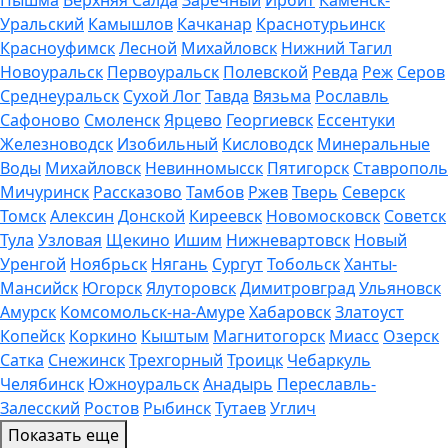
Уральский
Камышлов
Качканар
Краснотурьинск
Красноуфимск
Лесной
Михайловск
Нижний Тагил
Новоуральск
Первоуральск
Полевской
Ревда
Реж
Серов
Среднеуральск
Сухой Лог
Тавда
Вязьма
Рославль
Сафоново
Смоленск
Ярцево
Георгиевск
Ессентуки
Железноводск
Изобильный
Кисловодск
Минеральные
Воды
Михайловск
Невинномысск
Пятигорск
Ставрополь
Мичуринск
Рассказово
Тамбов
Ржев
Тверь
Северск
Томск
Алексин
Донской
Киреевск
Новомосковск
Советск
Тула
Узловая
Щекино
Ишим
Нижневартовск
Новый
Уренгой
Ноябрьск
Нягань
Сургут
Тобольск
Ханты-
Мансийск
Югорск
Ялуторовск
Димитровград
Ульяновск
Амурск
Комсомольск-на-Амуре
Хабаровск
Златоуст
Копейск
Коркино
Кыштым
Магнитогорск
Миасс
Озерск
Сатка
Снежинск
Трехгорный
Троицк
Чебаркуль
Челябинск
Южноуральск
Анадырь
Переславль-
Залесский
Ростов
Рыбинск
Тутаев
Углич
Показать еще