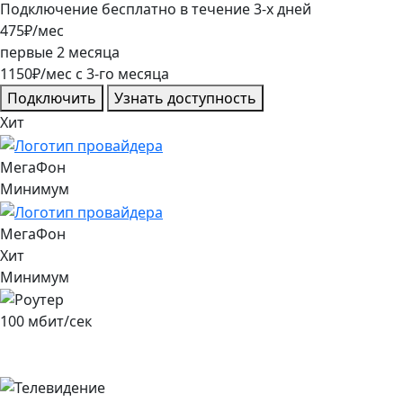
Подключение
бесплатно
в течение
3
-х дней
475
₽/мес
первые
2
месяца
1150
₽/мес
c
3
-го месяца
Подключить
Узнать доступность
Хит
МегаФон
Минимум
МегаФон
Хит
Минимум
100
мбит/сек