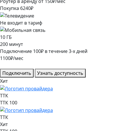
Роутер в аренду от
150
₽/мес
Покупка
6240
₽
Не входит в тариф
10
ГБ
200
минут
Подключение
100
₽
в течение
3
-х дней
1100
₽/мес
Подключить
Узнать доступность
Хит
ТТК
ТТК 100
ТТК
Хит