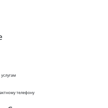
е
 услугам
тактному телефону