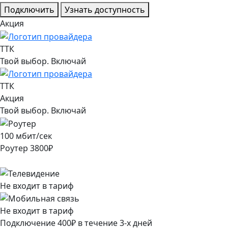
Подключить
Узнать доступность
Акция
ТТК
Твой выбор. Включай
ТТК
Акция
Твой выбор. Включай
100
мбит/сек
Роутер
3800
₽
Не входит в тариф
Не входит в тариф
Подключение
400
₽
в течение
3
-х дней