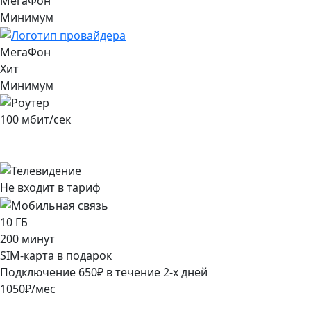
МегаФон
Минимум
МегаФон
Хит
Минимум
100
мбит/сек
Не входит в тариф
10
ГБ
200
минут
SIM-карта в подарок
Подключение
650
₽
в течение
2
-х дней
1050
₽/мес